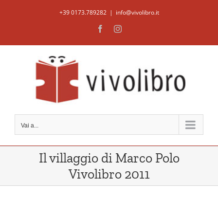
Salta
+39 0173.789282
|
info@vivolibro.it
al
Facebook
Instagram
contenuto
Vai a...
Il villaggio di Marco Polo
Vivolibro 2011