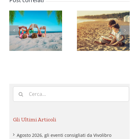
Luglio
Giugno
2026, gli
2026, gli
eventi
eventi
i
consigliati
consigliati
da
da
Vivolibro
Vivolibro
Cerca
per:
Gli Ultimi Articoli
Agosto 2026, gli eventi consigliati da Vivolibro