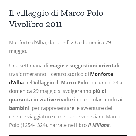
Ingrandisci
immagine
Il villaggio di Marco Polo
Vivolibro 2011
Monforte d’Alba, da lunedì 23 a domenica 29
maggio.
Una settimana di
magie e suggestioni orientali
trasformeranno il centro storico di
Monforte
d’Alba
nel
Villaggio di Marco Polo
: da lunedì 23 a
domenica 29 maggio si svolgeranno
più di
quaranta iniziative rivolte
in particolar modo
ai
bambini
, per rappresentare le avventure del
celebre viaggiatore e mercante veneziano Marco
Polo (1254-1324), narrate nel libro
Il Milione
.