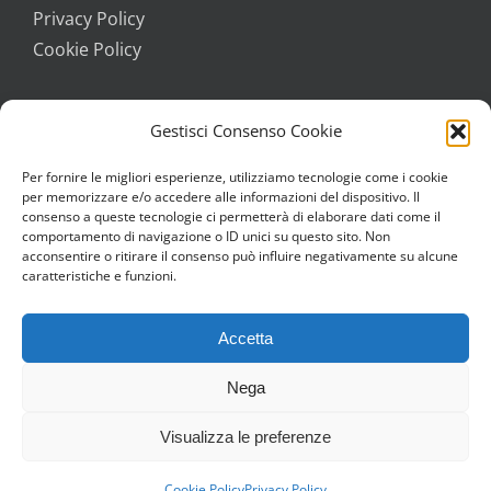
Privacy Policy
Cookie Policy
Gestisci Consenso Cookie
ILLUSTRAZIONI
Per fornire le migliori esperienze, utilizziamo tecnologie come i cookie
Copyright di Francesca Chessa, Carolina Grosa,
per memorizzare e/o accedere alle informazioni del dispositivo. Il
Boban Pesov, Elio Rizzo, Studio di animazione
consenso a queste tecnologie ci permetterà di elaborare dati come il
comportamento di navigazione o ID unici su questo sito. Non
Làstrego & Testa.
acconsentire o ritirare il consenso può influire negativamente su alcune
caratteristiche e funzioni.
Accetta
Nega
INVENIA
Visualizza le preferenze
Facebook
Instagram
Cookie Policy
Privacy Policy