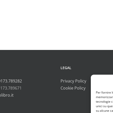
LEGAL
0173.789282
Privacy Policy
0173.789671
Cookie Policy
Per fornire 
libro.it
memorizzare 
tecnologie c
unici su que
su alcune ca