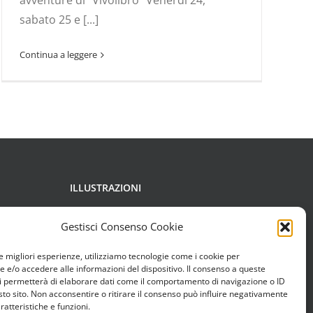
avventure di “Vivolibro” Venerdì 24,
sabato 25 e [...]
Continua a leggere
ILLUSTRAZIONI
Copyright di Francesca Chessa,
Gestisci Consenso Cookie
Carolina Grosa, Boban Pesov, Elio
le migliori esperienze, utilizziamo tecnologie come i cookie per
Rizzo, Studio di animazione
e/o accedere alle informazioni del dispositivo. Il consenso a queste
i permetterà di elaborare dati come il comportamento di navigazione o ID
Làstrego & Testa.
sto sito. Non acconsentire o ritirare il consenso può influire negativamente
ratteristiche e funzioni.