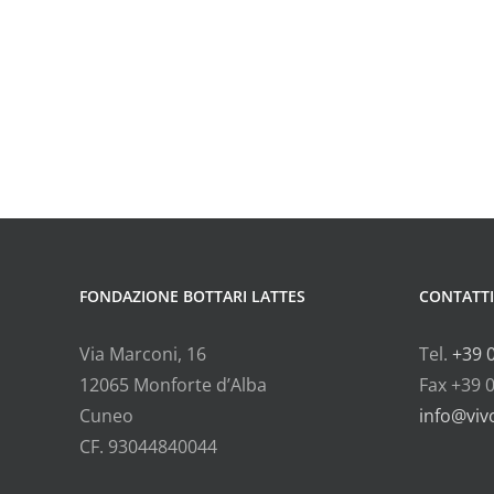
FONDAZIONE BOTTARI LATTES
CONTATTI
Via Marconi, 16
Tel.
+39 
12065 Monforte d’Alba
Fax +39 
Cuneo
info@vivo
CF. 93044840044