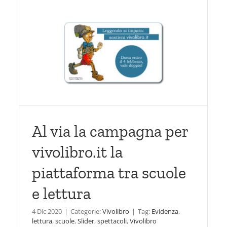
Pinocchio per Vivolibro
2017
Vivolibro
a
Al via la campagna per
vivolibro.it la
piattaforma tra scuole
e lettura
4 Dic 2020
|
Categorie:
Vivolibro
|
Tag:
Evidenza
,
lettura
,
scuole
,
Slider
,
spettacoli
,
Vivolibro