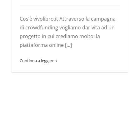
Cos’è vivolibro.it Attraverso la campagna
“Aspettando Pinocchio” a
di crowdfunding vogliamo dar vita ad un
Monforte d’Alba e
progetto in cui crediamo molto: la
Cortemilia
piattaforma online [...]
Vivolibro
Continua a leggere