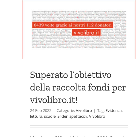
ella
Al via la campagna per
vivolibro.it la piattaform
tra scuole e lettura
Vivolibro
Superato l’obiettivo
della raccolta fondi per
vivolibro.it!
24 Feb 2022
|
Categorie:
Vivolibro
|
Tag:
Evidenza
,
lettura
,
scuole
,
Slider
,
spettacoli
,
Vivolibro