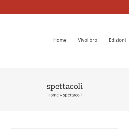
Home
Vivolibro
Edizioni
spettacoli
Home
»
spettacoli
Il pittore Carlèt al lavoro
con i murales su