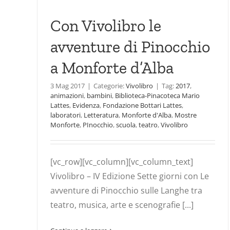
o a
Con Vivolibro le
avventure di Pinocchio
a Monforte d’Alba
3 Mag 2017
|
Categorie:
Vivolibro
|
Tag:
2017
,
animazioni
,
bambini
,
Biblioteca-Pinacoteca Mario
Lattes
,
Evidenza
,
Fondazione Bottari Lattes
,
laboratori
,
Letteratura
,
Monforte d'Alba
,
Mostre
Monforte
,
PInocchio
,
scuola
,
teatro
,
Vivolibro
[vc_row][vc_column][vc_column_text]
Vivolibro – IV Edizione Sette giorni con Le
avventure di Pinocchio sulle Langhe tra
teatro, musica, arte e scenografie [...]