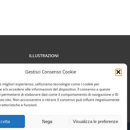
ILLUSTRAZIONI
Copyright di Francesca Chessa,
Gestisci Consenso Cookie
Carolina Grosa, Boban Pesov, Elio
le migliori esperienze, utilizziamo tecnologie come i cookie per
Rizzo, Studio di animazione
e/o accedere alle informazioni del dispositivo. Il consenso a queste
i permetterà di elaborare dati come il comportamento di navigazione o ID
Làstrego & Testa.
sto sito. Non acconsentire o ritirare il consenso può influire negativamente
ratteristiche e funzioni.
cetta
Nega
Visualizza le preferenze