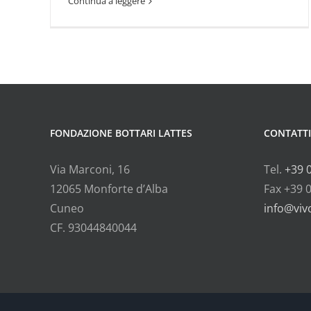
Continua a leggere
FONDAZIONE BOTTARI LATTES
CONTATTI
Via Marconi, 16
Tel.
+39 
12065 Monforte d’Alba
Fax +39 
Cuneo
info@vivo
CF. 93044840044