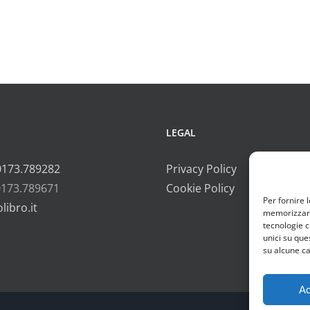
LEGAL
0173.789282
Privacy Policy
0173.789671
Cookie Policy
Per fornire 
libro.it
memorizzare 
tecnologie c
unici su que
su alcune ca
Ac