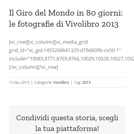
Ingrandisci
immagine
Il Giro del Mondo in 80 giorni:
le fotografie di Vivolibro 2013
[vc_row][vc_column][vc_media_grid
grid_id=”vc_gid:1455268641329-d79d609b-ce50-1″
include=”10083,8771,8769,8766,10029,10028,10027,100
[/vc_column][/vc_row]
12 Giu 2013
|
Categorie:
Vivolibro
|
Tag:
2013
Condividi questa storia, scegli
la tua piattaforma!