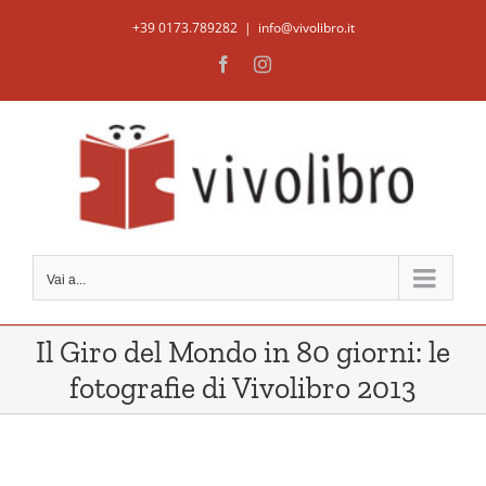
Salta
+39 0173.789282
|
info@vivolibro.it
al
Facebook
Instagram
contenuto
Vai a...
Il Giro del Mondo in 80 giorni: le
fotografie di Vivolibro 2013