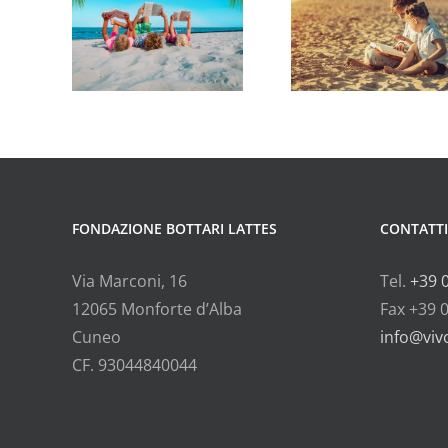
ti
eventi
even
liati
consigliati
consigl
a
da
da
ibro
Vivolibro
Vivoli
FONDAZIONE BOTTARI LATTES
CONTATTI
Via Marconi, 16
Tel.
+39 
12065 Monforte d’Alba
Fax +39 
Cuneo
info@vivo
CF. 93044840044