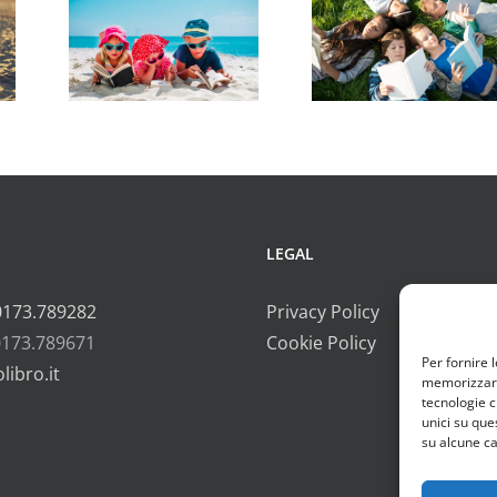
ti
eventi
iati
consigliati
da
bro
Vivolibro
LEGAL
0173.789282
Privacy Policy
0173.789671
Cookie Policy
Per fornire 
libro.it
memorizzare 
tecnologie c
unici su que
su alcune ca