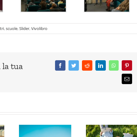
tri
,
scuole
,
Slider
,
Vivolibro
 la tua
Facebook
Twitter
Reddit
LinkedIn
WhatsApp
Pinte
Emai
no
Maggio
gli
2026, gli