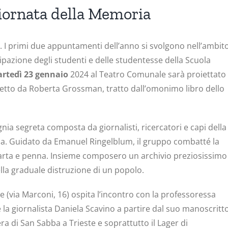
iornata della Memoria
ro. I primi due appuntamenti dell’anno si svolgono nell’ambit
pazione degli studenti e delle studentesse della Scuola
rtedì 23 gennaio
2024 al Teatro Comunale sarà proiettato
iretto da Roberta Grossman, tratto dall’omonimo libro dello
nia segreta composta da giornalisti, ricercatori e capi della
ia. Guidato da Emanuel Ringelblum, il gruppo combatté la
arta e penna. Insieme composero un archivio preziosissimo
ella graduale distruzione di un popolo.
e (via Marconi, 16) ospita l’incontro con la professoressa
e la giornalista Daniela Scavino a partire dal suo manoscritt
era di San Sabba a Trieste e soprattutto il Lager di