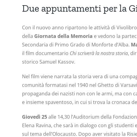
Due appuntamenti per la G
Con il nuovo anno ripartono le attività di Vivolib
della
Giornata della Memoria
e vedono la parteci
Secondaria di Primo Grado di Monforte d’Alba.
Ma
il film documentario
Chi scriverà la nostra storia
, d
storico Samuel Kassov.
Nel film viene narrata la storia vera di una compag
comunità formatasi nel 1940 nel Ghetto di Varsav
propaganda dei nazisti non con le armi, ma con c
e insieme spaventoso, in cui si trova la cronaca d
Giovedì 25
alle 14,30 l’Auditorium della Fondazion
Elena Ravina, che sarà in dialogo con gli studenti 
sul tema dell’Olocausto. Dopo aver visitato la Risi