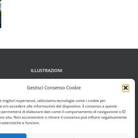
ILLUSTRAZIONI
Copyright di Francesca Chessa,
Gestisci Consenso Cookie
Carolina Grosa, Boban Pesov, Elio
le migliori esperienze, utilizziamo tecnologie come i cookie per
Rizzo, Studio di animazione
e/o accedere alle informazioni del dispositivo. Il consenso a queste
Làstrego & Testa.
i permetterà di elaborare dati come il comportamento di navigazione o ID
sto sito. Non acconsentire o ritirare il consenso può influire negativamente
ratteristiche e funzioni.