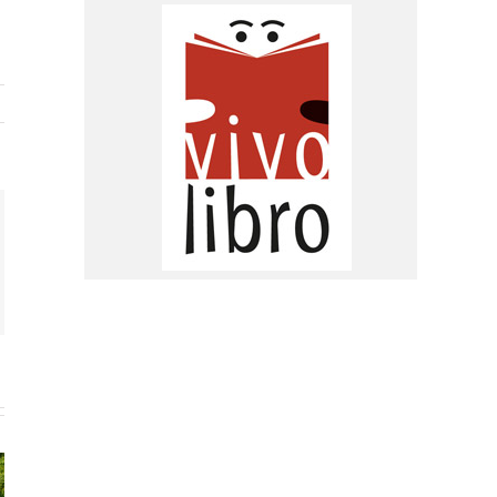
rest
l