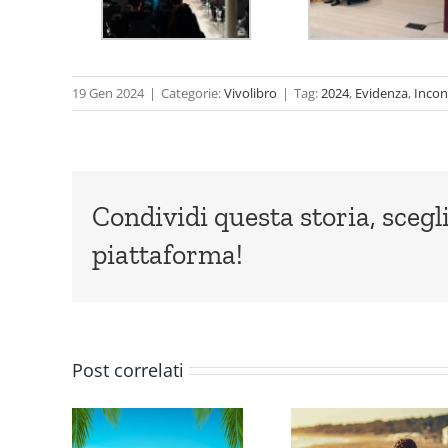
19 Gen 2024
|
Categorie:
Vivolibro
|
Tag:
2024
,
Evidenza
,
Incon
Condividi questa storia, scegli
piattaforma!
Post correlati
sto
Luglio
Giug
 gli
2026, gli
2026, 