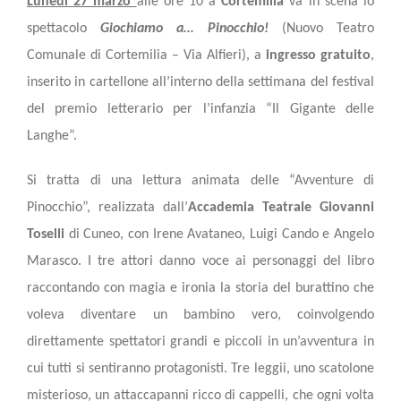
Lunedì 27 marzo
alle ore 10 a
Cortemilia
va in scena lo
spettacolo
Giochiamo a… Pinocchio!
(Nuovo Teatro
Comunale di Cortemilia – Via Alfieri), a
ingresso gratuito
,
inserito in cartellone all’interno della settimana del festival
del premio letterario per l’infanzia “Il Gigante delle
Langhe”.
Si tratta di una lettura animata delle “Avventure di
Pinocchio”, realizzata dall’
Accademia Teatrale Giovanni
Toselli
di Cuneo, con Irene Avataneo, Luigi Cando e Angelo
Marasco. I tre attori danno voce ai personaggi del libro
raccontando con magia e ironia la storia del burattino che
voleva diventare un bambino vero, coinvolgendo
direttamente spettatori grandi e piccoli in un’avventura in
cui tutti si sentiranno protagonisti. Tre leggii, uno scatolone
misterioso, un attaccapanni ricco di cappelli, che ogni volta