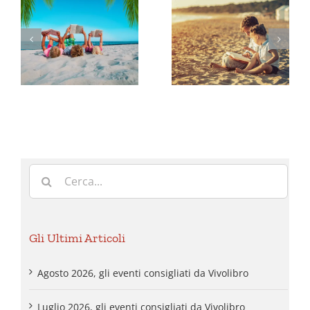
2026, gli
2026, gli
eventi
eventi
i
consigliati
consigliati
da
da
Vivolibro
Vivolibro
Cerca
per:
Gli Ultimi Articoli
Agosto 2026, gli eventi consigliati da Vivolibro
Luglio 2026, gli eventi consigliati da Vivolibro