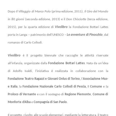
Dopo
Il Villaggio di Marco Polo
(prima edizione, 2011),
Il Giro del Mondo
in 80 giorni
(seconda edizione, 2013) e il
Don Chisciotte
(terza edizione,
2015), per la quarta edizione di
Vivolibro
la Fondazione Bottari Lattes
porta in Langa – patrimonio dell’UNESCO –
Le avventure di Pinocchio
, dal
romanzo di Carlo Collodi.
Vivolibro
è il
progetto biennale che raccoglie le attività riservate
all’infanzia, organizzate dalla
Fondazione Bottari Lattes
. Nata da un’idea
di Adolfo Ivaldi, l’iniziativa è realizzata in collaborazione con la
Fondazione Teatro Ragazzi e Giovani Onlus di Torino,
l’
Associazione Mus-
e Italia
, la
Fondazione Nazionale Carlo Collodi di Pescia,
il
C
omune
e
la
Proloco di
Vernante
e con il sostegno di
Regione Piemonte
,
Comune di
Monforte d’Alba
e
Compagnia di San Paolo
.
Il progetto, rivolto alle scuole elementari, mediante la letteratura, il teatro