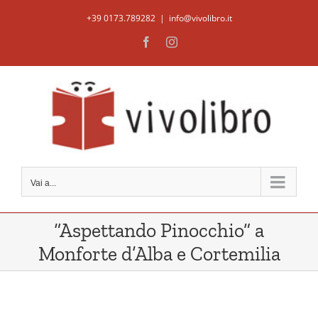
Salta
+39 0173.789282
|
info@vivolibro.it
al
Facebook
Instagram
contenuto
Vai a...
“Aspettando Pinocchio” a
Monforte d’Alba e Cortemilia