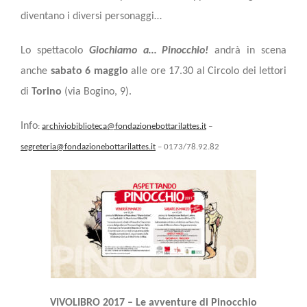
diventano i diversi personaggi…
Lo spettacolo
Giochiamo a… Pinocchio!
andrà in scena
anche
s
abato 6 maggio
alle
ore 17.30 al Cir
colo dei lettori
di
Torino
(via Bogino, 9).
Info
:
archiviobiblioteca@fondazionebottarilattes.it
–
segreteria@fondazionebottarilattes.it
– 0173/78.92.82
VIVOLIBRO 2017 – Le avventure di Pinocchio