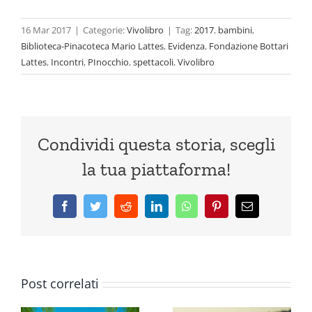
16 Mar 2017
|
Categorie:
Vivolibro
|
Tag:
2017
,
bambini
,
Biblioteca-Pinacoteca Mario Lattes
,
Evidenza
,
Fondazione Bottari
Lattes
,
Incontri
,
PInocchio
,
spettacoli
,
Vivolibro
Condividi questa storia, scegli
la tua piattaforma!
Facebook
Twitter
Reddit
LinkedIn
WhatsApp
Pinterest
Email
Post correlati
Luglio
Giugno