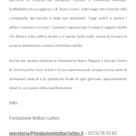
percorso di crescita del burattino curioso, il credulone sventato,
inaffidabile ma coraggioso e di ‘buon cuore’, il girovago che si perde nella
complessità del mondo e delle sue tentazioni. “Oggi andrò a sentire i
pifferi e domani a scuola”. I bambini seguono per il paese il ragazzo ribelle
che finisce sulla cattiva strada e si perde tante volte, prima di trovare la
propria dimensione umana e diventare adulto.
Anche per questa edizione la Fondazione Teatro Ragazzi e Giovani Onlus
di Torino porta i suoi artisti e la sua esperienza per proporre una serie di
animazioni teatrali e lo spettacolo finale di ogni giornata, appositamente
ideati in occasione della manifestazione.
Info:
Fondazione Bottari Lattes
segreteria@fondazionebottarilattes.it
– 0173/78.92.82