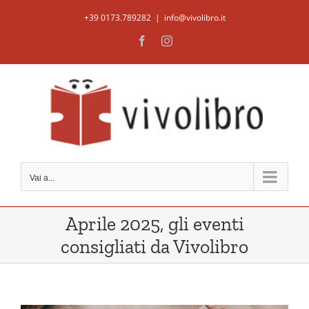
Salta
+39 0173.789282
|
info@vivolibro.it
al
Facebook
Instagram
contenuto
Vai a...
Aprile 2025, gli eventi
consigliati da Vivolibro