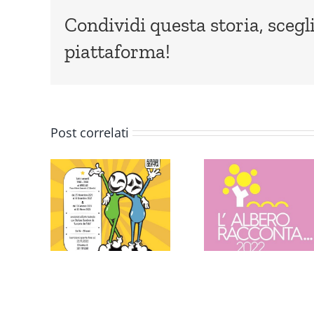
Condividi questa storia, scegli
piattaforma!
Post correlati
Nati 
L’albero
ando
Legge
racconta…
Piemo