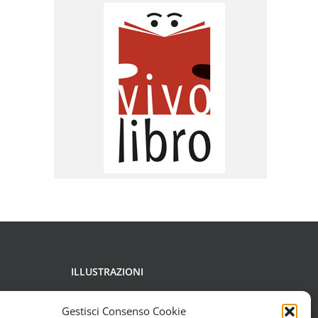
ILLUSTRAZIONI
Copyright di Francesca Chessa,
Gestisci Consenso Cookie