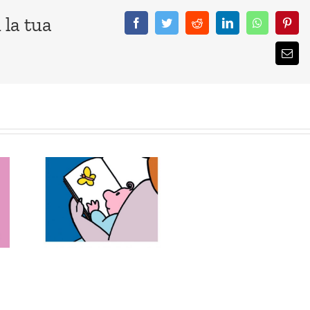
 la tua
Facebook
Twitter
Reddit
LinkedIn
WhatsApp
Pinte
Emai
per
re
nte