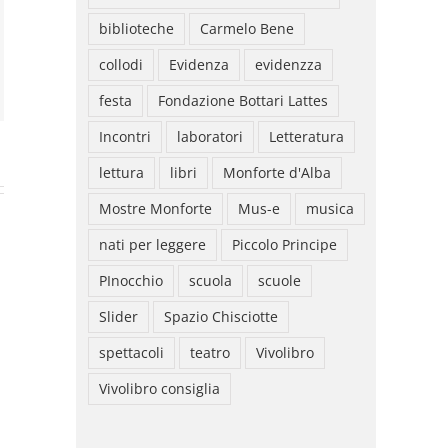
biblioteche
Carmelo Bene
rest
collodi
Evidenza
evidenzza
l
festa
Fondazione Bottari Lattes
Incontri
laboratori
Letteratura
lettura
libri
Monforte d'Alba
Mostre Monforte
Mus-e
musica
nati per leggere
Piccolo Principe
PInocchio
scuola
scuole
Slider
Spazio Chisciotte
spettacoli
teatro
Vivolibro
Vivolibro consiglia