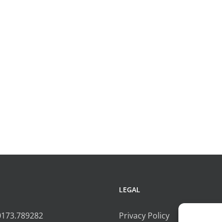
LEGAL
0173.789282
Privacy Policy