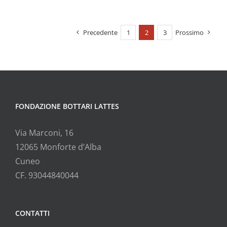
Precedente
1
2
3
Prossimo
FONDAZIONE BOTTARI LATTES
Via Marconi, 16
12065 Monforte d’Alba
Cuneo
CF. 93044840044
CONTATTI